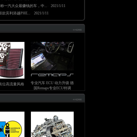
称一汽大众最赚钱的车，中...
2021/1/11
 新款宾利添越PHE...
2021/1/11
专业汽车 ECU 动力升级 德
装位高流量风格
国Remaps专业ECU特调