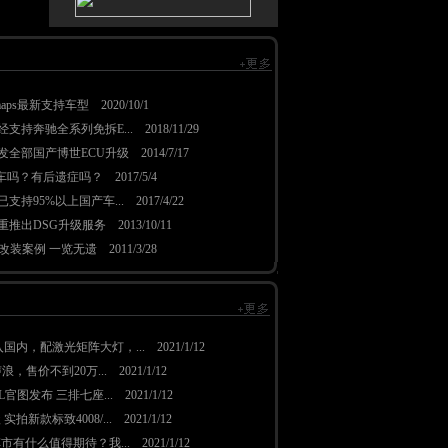
remaps最新支持车型
2020/10/1
已经支持奔驰全系列免拆E...
2018/11/29
家开发全部国产博世ECU升级
2014/7/17
伤车吗？有后遗症吗？
2017/5/4
现已支持95%以上国产车...
2017/4/22
s隆重推出DSG升级服务
2013/10/11
千改装案例 一览无遗
2011/3/28
入国内，配激光矩阵大灯，...
2021/1/12
8声浪，售价不到20万...
2021/1/12
基L官图发布 三排七座...
2021/1/12
实拍新款标致4008/...
2021/1/12
车市有什么值得期待？我...
2021/1/12