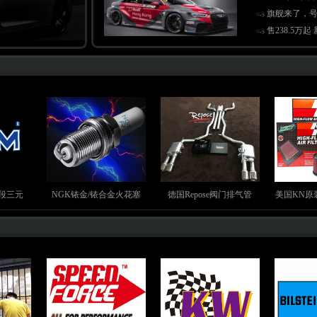
旗舰来了，号
售238.5万起
头段三元
NGK铱金/铱合金火花塞
德国Repose阀门排气管
美国KN原