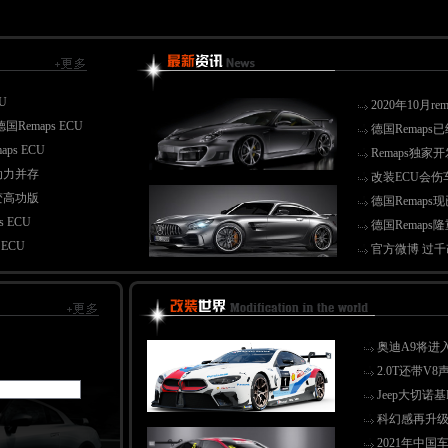
U
2020年10月
Remaps ECU
德国Remaps
ps ECU
Remaps独
值动力并存
改装ECU会
秒变高功版
德国Remaps
 ECU
德国Remap
ECU
官方微博 过
奥迪A9将进
2.0T还带V
Jeep大切诺
科幻感再升级 
2021年中国