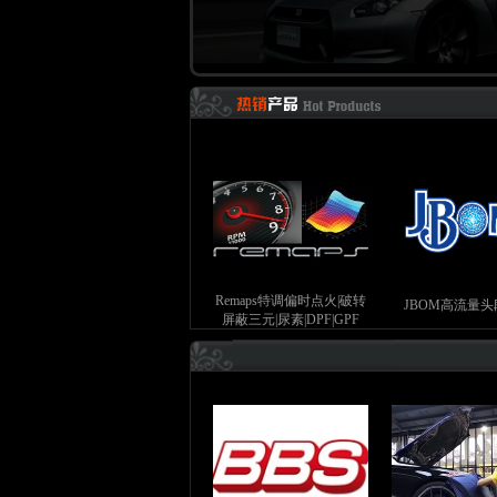
Remaps特调偏时点火|破转
JBOM高流量
屏蔽三元|尿素|DPF|GPF