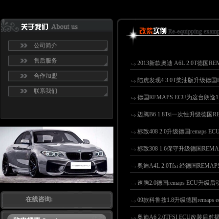
公司简介
售后服务
2013新款奥迪 A6L 2.0T德国
合作加盟
陆虎发现4 3.0T柴油版升级德国R
联系我们
德国REMAPS ECU为这台朗逸
迈腾B6 1.8Tsi一次性升级德国R
标致408 2.0升级德国remaps 
标致308 1.6保守升级德国REM
奥迪A4L 2.0Tfsi 经德国REM
速腾2.0德国remaps ECU升
在线咨询:
09款科鲁兹1.8升级德国remaps 
奥迪A6 2.0TFSI ECU改