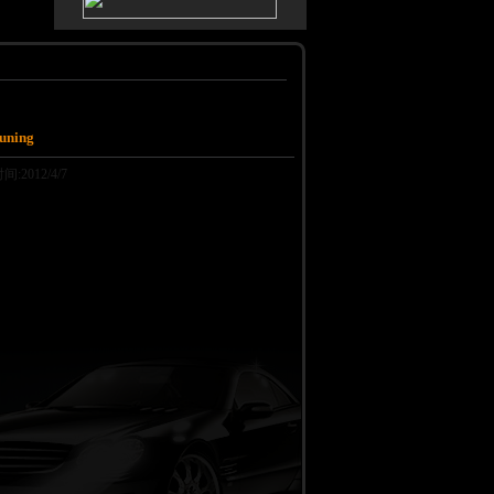
uning
012/4/7