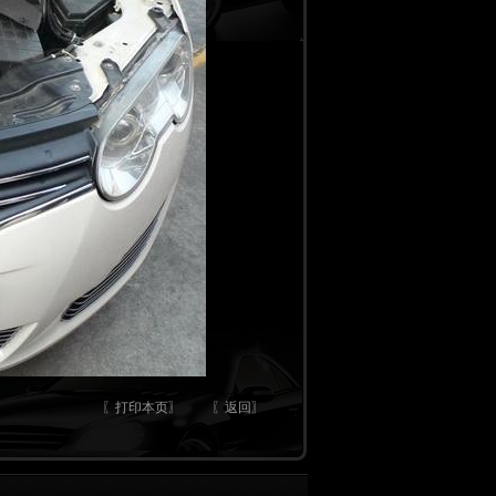
〖打印本页〗
〖返回〗