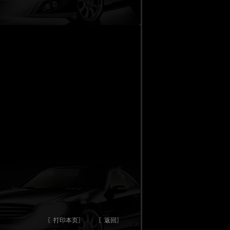
〖打印本页〗
〖返回〗