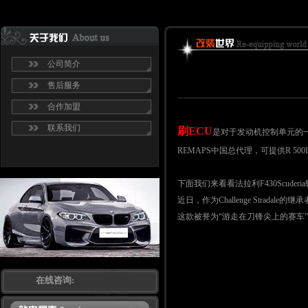
公司简介
售后服务
合作加盟
联系我们
刷ECU
是
对于发动机控制单元的
REMAPS中国总代理，
可提供
R 50
下面我们来看看法拉利F430Scuder
近日，作为Challenge Strada
这款被誉为“游走在刀锋尖上的赛车”并曾在
在线咨询: