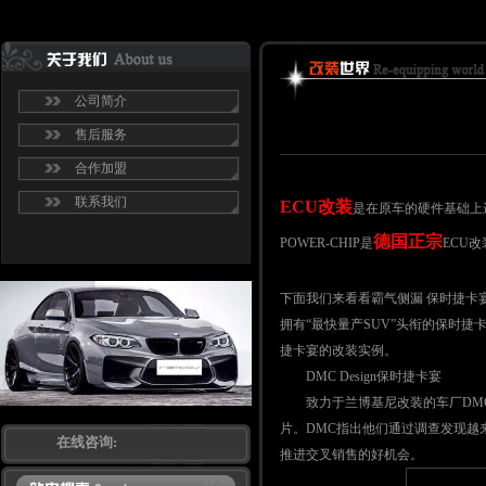
公司简介
售后服务
合作加盟
联系我们
ECU改装
是在原车的硬件基础上
德国正宗
POWER-CHIP是
ECU
下面我们来看看霸气侧漏 保时捷卡
拥有“最快量产SUV”头衔的保时
捷卡宴的改装实例。
DMC Design保时捷卡宴
致力于兰博基尼改装的车厂DMC D
片。DMC指出他们通过调查发现越来
在线咨询:
推进交叉销售的好机会。