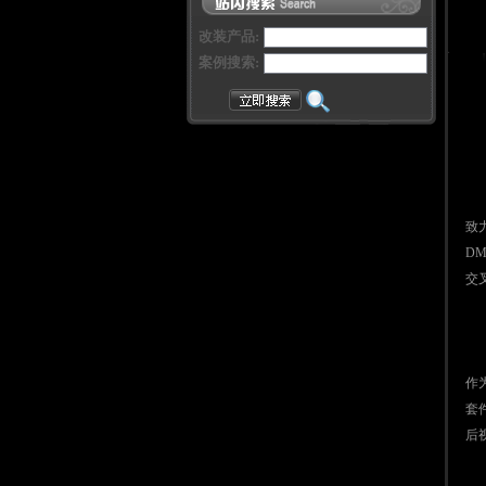
改装产品:
案例搜索:
致
D
交
作
套
后