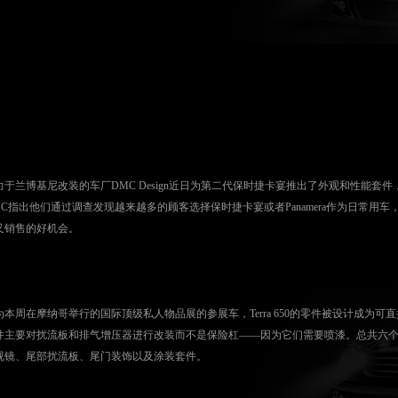
力于兰博基尼改装的车厂DMC Design近日为第二代保时捷卡宴推出了外观和性能套件，并
MC指出他们通过调查发现越来越多的顾客选择保时捷卡宴或者Panamera作为日常用
叉销售的好机会。
为本周在摩纳哥举行的国际顶级私人物品展的参展车，Terra 650的零件被设计成为可
件主要对扰流板和排气增压器进行改装而不是保险杠——因为它们需要喷漆。总共六
视镜、尾部扰流板、尾门装饰以及涂装套件。