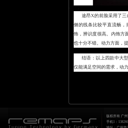
途昂X的前脸采用了三
侧的线条比较平直流畅，
饰，辨识度很高。内饰方
也十分不错。动力方面，提供
结语：以上四款中大型
仅能满足空间的需求，动
版权所有 广州
手机1：1382607
地址：广州市