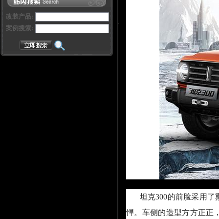
改装产品:
案例搜索:
坦克300的前脸采用
悍。车侧的造型方方正正