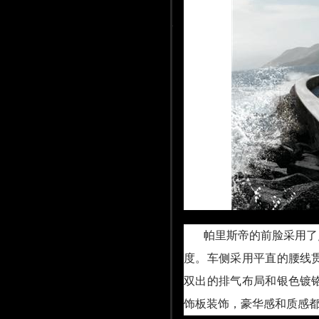
帕里斯帝的前脸采用了
度。车侧采用平直的腰线
双出的排气布局和银色镀
饰板装饰，豪华感和质感都